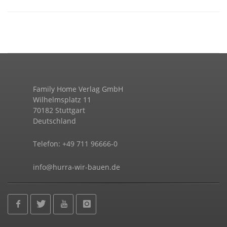
Family Home Verlag GmbH
Wilhelmsplatz 11
70182 Stuttgart
Deutschland
Telefon: +49 711 96666-0
info@hurra-wir-bauen.de