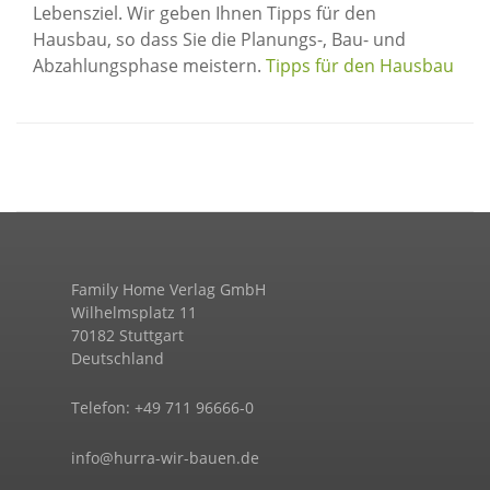
Lebensziel. Wir geben Ihnen Tipps für den
Hausbau, so dass Sie die Planungs-, Bau- und
Abzahlungsphase meistern.
Tipps für den Hausbau
Family Home Verlag GmbH
Wilhelmsplatz 11
70182 Stuttgart
Deutschland
Telefon: +49 711 96666-0
info@hurra-wir-bauen.de