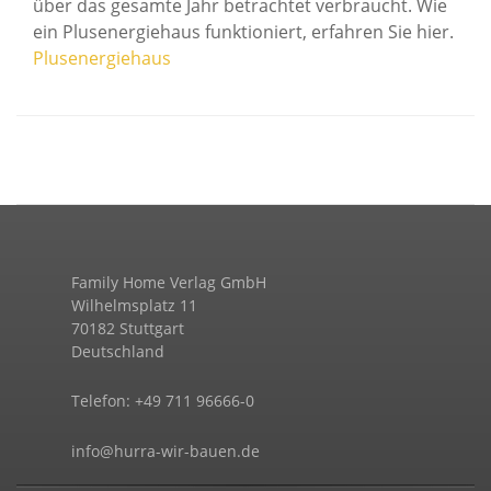
über das gesamte Jahr betrachtet verbraucht. Wie
ein Plusenergiehaus funktioniert, erfahren Sie hier.
Plusenergiehaus
Family Home Verlag GmbH
Wilhelmsplatz 11
70182 Stuttgart
Deutschland
Telefon: +49 711 96666-0
info@hurra-wir-bauen.de