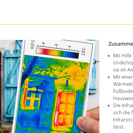
Zusamme
Mit Hilfe
Undichti
sie im A
Mit eine
Wärmebrü
Fußboden
Hauswass
Die Infr
sich die
Infrarot
lässt.