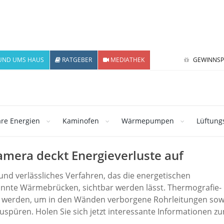
UND UMS HAUS
RATGEBER
MEDIATHEK
GEWINNSP
re Energien
Kaminofen
Wärmepumpen
Lüftung
mera deckt Energieverluste auf
 und verlässliches Verfahren, das die energetischen
nnte Wärmebrücken, sichtbar werden lässt. Thermografie-
 werden, um in den Wänden verborgene Rohrleitungen sow
püren. Holen Sie sich jetzt interessante Informationen z