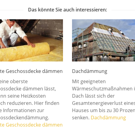
Das könnte Sie auch interessieren:
te Geschossdecke dämmen
Dachdämmung
eine oberste
Mit geeigneten
ossdecke dämmen lässt,
Wärmeschutzmaßnahmen 
ann seine Heizkosten
Dach lässt sich der
ch reduzieren. Hier finden
Gesamtenergieverlust eine
le Informationen zur
Hauses um bis zu 30 Prozen
hossdeckendämmung.
senken.
Dachdämmung
te Geschossdecke dämmen