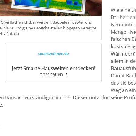
Wie eine U
Bauherren 
Oberfläche sichtbar werden: Bauteile mit roter und
Neubauten
, blaue und grüne Bereiche stellen hingegen Bereiche
Mängel.
Ni
k / Fotolia
falschen B
kostspieli
Wärmebrüc
allem in 
Jetzt Smarte Hauswelten entdecken!
Bauausfüh
Anschauen
Damit Bau
das sie bes
Weg an ein
en Bausachverständigen vorbei.
Dieser nutzt für seine Prüf
e.