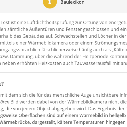
Baulexikon
Test ist eine Luftdichtheitsprüfung zur Ortung von energet
en sämtliche Außentüren und Fenster geschlossen und ein G
erhalb des Gebäudes auf. Schwachstellen und Löcher in der
n mittels einer Wärmebildkamera oder einem Strömungsmes
gangssprachlich fälschlicherweise häufig auch als „Kältebr
 bzw. Dämmung, über die während der Heizperiode kontin
n neben erhöhten Heizkosten auch Tauwasserausfall mit an
e?
 mit dem sich die für das menschliche Auge unsichtbare Infr
lären
Bild werden dabei von der Wärmebildkamera nicht die 
 die von jedem Objekt abgegeben wird. Das Ergebnis der 
weise Oberflächen sind auf einem Wärmebild in hellgelb b
rmebrücke, dargestellt, kältere Temperaturen hingegen in 