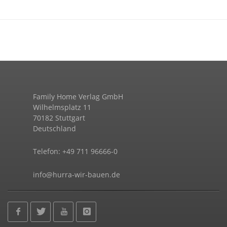
Family Home Verlag GmbH
Wilhelmsplatz 11
70182 Stuttgart
Deutschland
Telefon: +49 711 96666-0
info@hurra-wir-bauen.de