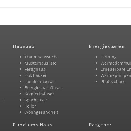
Hausbau
Energiesparen
Traumhaussuche
Heizung
Musterhausliste
Wärmedämmu
Fertighaus
Erneuerbare E
Holzhäuser
Wärmepumpe
Familienhäuser
Photovoltaik
Energiesparhäuser
Komforthäuser
Sparhäuser
Keller
Wohngesundheit
Rund ums Haus
Ratgeber