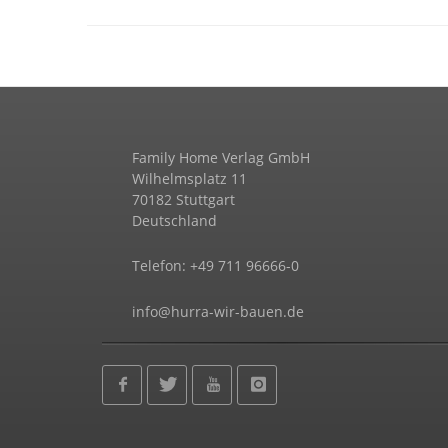
Family Home Verlag GmbH
Wilhelmsplatz 11
70182 Stuttgart
Deutschland
Telefon: +49 711 96666-0
info@hurra-wir-bauen.de