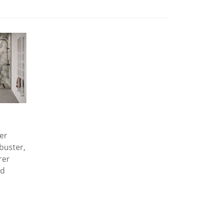
er
obuster,
rer
nd