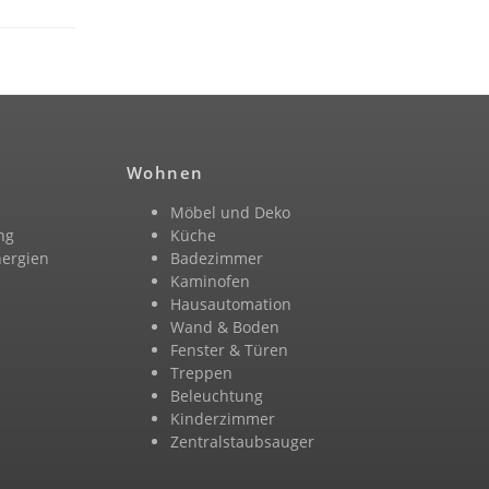
Wohnen
Möbel und Deko
ng
Küche
nergien
Badezimmer
n
Kaminofen
Hausautomation
Wand & Boden
Fenster & Türen
Treppen
Beleuchtung
Kinderzimmer
Zentralstaubsauger