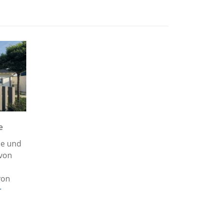
e
ne und
 von
von
r