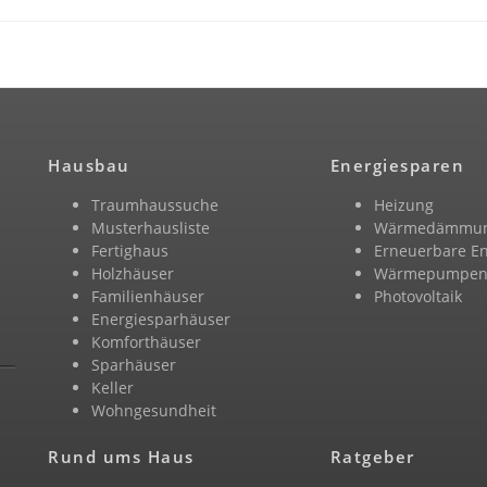
Hausbau
Energiesparen
Traumhaussuche
Heizung
Musterhausliste
Wärmedämmu
Fertighaus
Erneuerbare E
Holzhäuser
Wärmepumpe
Familienhäuser
Photovoltaik
Energiesparhäuser
Komforthäuser
Sparhäuser
Keller
Wohngesundheit
Rund ums Haus
Ratgeber