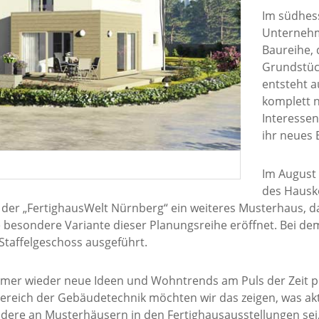
Im südhes
Unternehm
Baureihe, 
Grundstück
entsteht 
komplett 
Interessen
ihr neues
Im August 
des Hausko
n der „FertighausWelt Nürnberg“ ein weiteres Musterhaus, da
e besondere Variante dieser Planungsreihe eröffnet. Bei d
Staffelgeschoss ausgeführt.
 immer wieder neue Ideen und Wohntrends am Puls der Zeit p
 Bereich der Gebäudetechnik möchten wir das zeigen, was ak
ere an Musterhäusern in den Fertighausausstellungen sei, 