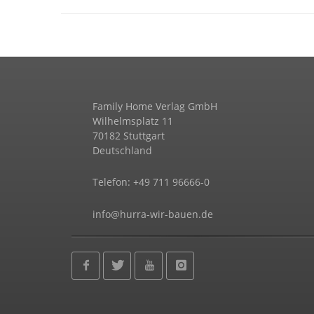
Family Home Verlag GmbH
Wilhelmsplatz 11
70182 Stuttgart
Deutschland
Telefon: +49 711 96666-0
info@hurra-wir-bauen.de