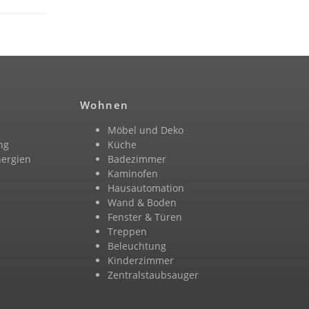
Wohnen
Möbel und Deko
ng
Küche
nergien
Badezimmer
n
Kaminofen
Hausautomation
Wand & Boden
Fenster & Türen
Treppen
Beleuchtung
Kinderzimmer
Zentralstaubsauger