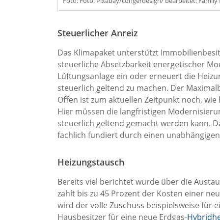
Foto: Foto: Pixabay/congerdesign/ bearbeitet: Famil
Steuerlicher Anreiz
Das Klimapaket unterstützt Immobilienbesit
steuerliche Absetzbarkeit energetischer 
Lüftungsanlage ein oder erneuert die Heizun
steuerlich geltend zu machen. Der Maximalb
Offen ist zum aktuellen Zeitpunkt noch, wi
Hier müssen die langfristigen Modernisieru
steuerlich geltend gemacht werden kann. Da
fachlich fundiert durch einen unabhängigen
Heizungstausch
Bereits viel berichtet wurde über die Aust
zahlt bis zu 45 Prozent der Kosten einer ne
wird der volle Zuschuss beispielsweise für 
Hausbesitzer für eine neue Erdgas-
Hybridh