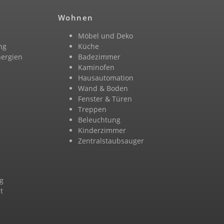
Wohnen
Möbel und Deko
ng
Küche
nergien
Badezimmer
n
Kaminofen
Hausautomation
Wand & Boden
Fenster & Türen
Treppen
Beleuchtung
Kinderzimmer
Zentralstaubsauger
g
t