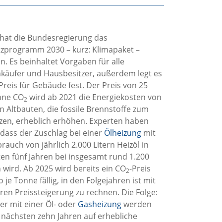
hat die Bundesregierung das
zprogramm 2030 – kurz: Klimapaket –
n. Es beinhaltet Vorgaben für alle
käufer und Hausbesitzer, außerdem legt es
Preis für Gebäude fest. Der Preis von 25
nne CO
wird ab 2021 die Energiekosten von
2
n Altbauten, die fossile Brennstoffe zum
zen, erheblich erhöhen. Experten haben
 dass der Zuschlag bei einer
Ölheizung
mit
auch von jährlich 2.000 Litern Heizöl in
en fünf Jahren bei insgesamt rund 1.200
 wird. Ab 2025 wird bereits ein CO
-Preis
2
 je Tonne fällig, in den Folgejahren ist mit
eren Preissteigerung zu rechnen. Die Folge:
er mit einer Öl- oder
Gasheizung
werden
n nächsten zehn Jahren auf erhebliche