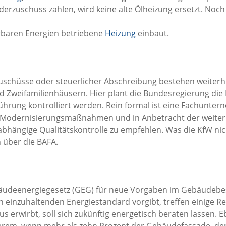
erzuschuss zahlen, wird keine alte Ölheizung ersetzt. Noch 
erbaren Energien betriebene
Heizung
einbaut.
uschüsse oder steuerlicher Abschreibung bestehen weiter
d Zweifamilienhäusern. Hier plant die Bundesregierung die
rung kontrolliert werden. Rein formal ist eine Fachunter
n Modernisierungsmaßnahmen und in Anbetracht der weite
abhängige Qualitätskontrolle zu empfehlen. Was die KfW ni
h über die BAFA.
deenergiegesetz (GEG) für neue Vorgaben im Gebäudebesta
n einzuhaltenden Energiestandard vorgibt, treffen einige R
 erwirbt, soll sich zukünftig energetisch beraten lassen. Eb
derem, wenn mehr als zehn Prozent der Gebäudefassade, de