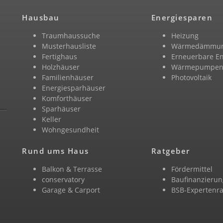
Hausbau
Energiesparen
Traumhaussuche
Heizung
Musterhausliste
Wärmedämmu
Fertighaus
Erneuerbare E
Holzhäuser
Wärmepumpe
Familienhäuser
Photovoltaik
Energiesparhäuser
Komforthäuser
Sparhäuser
Keller
Wohngesundheit
Rund ums Haus
Ratgeber
Balkon & Terrasse
Fördermittel
conservatory
Baufinanzierun
Garage & Carport
BSB-Expertenra