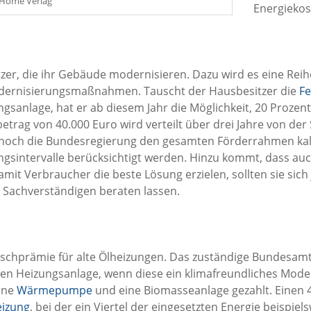
y Home Verlag
Energiekos
zer, die ihr Gebäude modernisieren. Dazu wird es eine Rei
Modernisierungsmaßnahmen. Tauscht der Hausbesitzer die
Fe
gsanlage, hat er ab diesem Jahr die Möglichkeit, 20 Prozent
etrag von 40.000 Euro wird verteilt über drei Jahre von de
e hoch die Bundesregierung den gesamten Förderrahmen kalk
ngsintervalle berücksichtigt werden. Hinzu kommt, dass au
mit Verbraucher die beste Lösung erzielen, sollten sie sic
 Sachverständigen beraten lassen.
auschprämie für alte Ölheizungen. Das zuständige Bundesamt
uen Heizungsanlage, wenn diese ein klimafreundliches Modell
eine
Wärmepumpe
und eine Biomasseanlage gezahlt. Einen 
eizung
, bei der ein Viertel der eingesetzten Energie beispiel