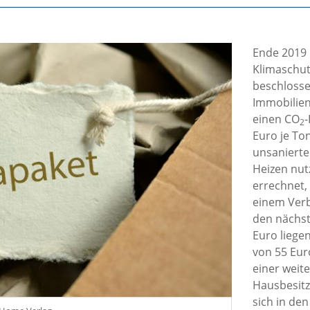
Ende 2019 
Klimaschut
beschlosse
Immobilien
einen CO
-
2
Euro je To
unsanierte
Heizen nut
errechnet,
einem Verbr
den nächst
Euro liegen
von 55 Euro
einer weit
Hausbesitz
sich in de