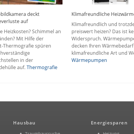
ildkamera deckt
Klimafreundliche Heizwärm
everluste auf
Klimafreundlich und trotz
e Heizkosten? Schimmel an
preiswert heizen? Das ist ke
nden? Mit Hilfe der
Widerspruch. Wärmepump
ot-Thermografie spüren
decken Ihren Wärmebedarf
hverständige
klimafreundliche Art und W
hstellen in der
Wärmepumpen
ehülle auf.
Thermografie
Hausbau
Energiesparen
Traumhaussuche
Heizung