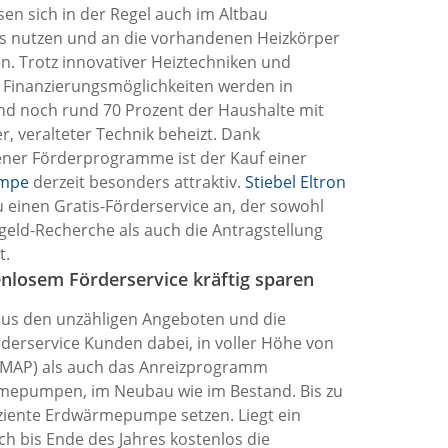
sen sich in der Regel auch im Altbau
s nutzen und an die vorhandenen Heizkörper
n. Trotz innovativer Heiztechniken und
r Finanzierungsmöglichkeiten werden in
nd noch rund 70 Prozent der Haushalte mit
er, veralteter Technik beheizt. Dank
ener Förderprogramme ist der Kauf einer
mpe
derzeit besonders attraktiv.
Stiebel Eltron
u einen Gratis-Förderservice an, der sowohl
geld-Recherche als auch die Antragstellung
t.
enlosem Förderservice kräftig sparen
aus den unzähligen Angeboten und die
rderservice Kunden dabei, in voller Höhe von
 (MAP) als auch das Anreizprogramm
ärmepumpen, im Neubau wie im Bestand. Bis zu
iziente Erdwärmepumpe setzen. Liegt ein
h bis Ende des Jahres kostenlos die