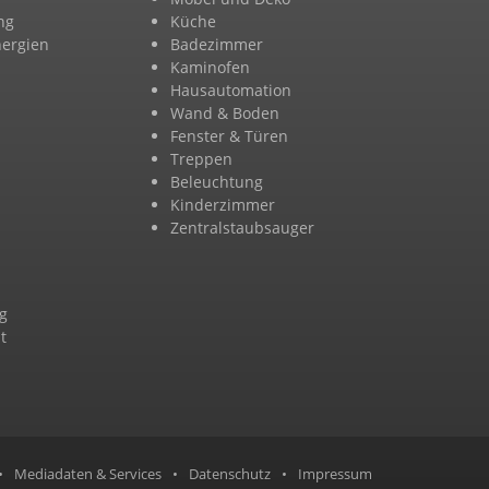
ng
Küche
nergien
Badezimmer
n
Kaminofen
Hausautomation
Wand & Boden
Fenster & Türen
Treppen
Beleuchtung
Kinderzimmer
Zentralstaubsauger
g
t
•
Mediadaten & Services
•
Datenschutz
•
Impressum