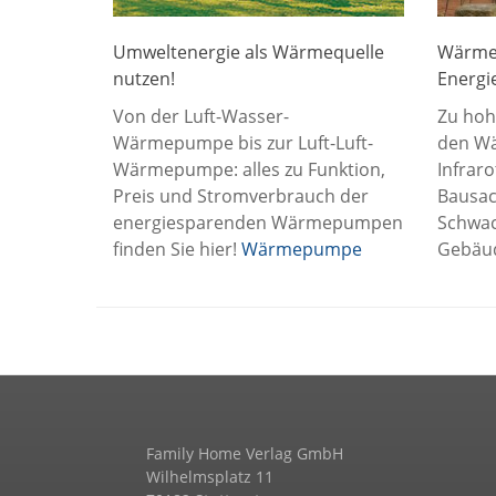
Umweltenergie als Wärmequelle
Wärmeb
nutzen!
Energi
Von der Luft-Wasser-
Zu hoh
Wärmepumpe bis zur Luft-Luft-
den Wä
Wärmepumpe: alles zu Funktion,
Infrar
Preis und Stromverbrauch der
Bausac
energiesparenden Wärmepumpen
Schwac
finden Sie hier!
Wärmepumpe
Gebäud
Family Home Verlag GmbH
Wilhelmsplatz 11