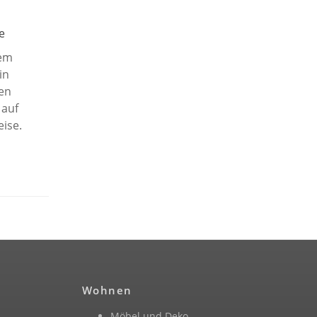
e
dem
in
en
 auf
eise.
Wohnen
Möbel und Deko