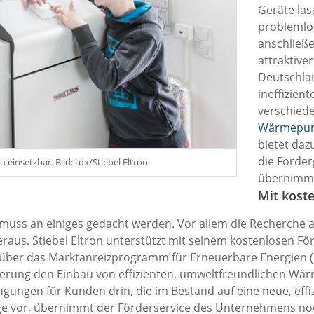
Geräte las
problemlo
anschließe
attraktive
Deutschla
ineffizient
verschied
Wärmepu
bietet daz
die Förder
nsetzbar. Bild: tdx/Stiebel Eltron
übernimm
Mit kost
muss an einiges gedacht werden. Vor allem die Recherche 
raus. Stiebel Eltron unterstützt mit seinem kostenlosen Fö
m über das Marktanreizprogramm für Erneuerbare Energien
egierung den Einbau von effizienten, umweltfreundlichen W
gungen für Kunden drin, die im Bestand auf eine neue, eff
age vor, übernimmt der Förderservice des Unternehmens noc