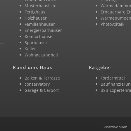
Musterhausliste
Wärmedämmu
Fertighaus
Erneuerbare E
Holzhäuser
Wärmepumpe
Familienhäuser
Photovoltaik
Energiesparhäuser
Komforthäuser
Sparhäuser
Keller
Wohngesundheit
Rund ums Haus
Ratgeber
Balkon & Terrasse
Fördermittel
conservatory
Baufinanzierun
Garage & Carport
BSB-Expertenra
Smartwohnen