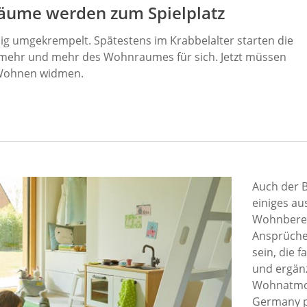
äume werden zum Spielplatz
g umgekrempelt. Spätestens im Krabbelalter starten die
 mehr und mehr des Wohnraumes für sich. Jetzt müssen
m Wohnen widmen.
Auch der 
einiges a
Wohnberei
Ansprüchen
sein, die 
und ergän
Wohnatmos
Germany p