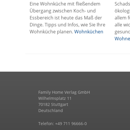
Eine Wohnküche mit fließendem
Schads
Übergang zwischen Koch- und
ökolog
Essbereich ist heute das Maß der
allem f
Dinge. Tipps und Infos, wie Sie Ihre
alle wi
Wohnküche planen.
Wohnküchen
gesun
Wohne
Family Home Verlag GmbH
Wilhelmsplatz 11
70182 Stuttgart
Deutschland
Telefon: +49 711 96666-0