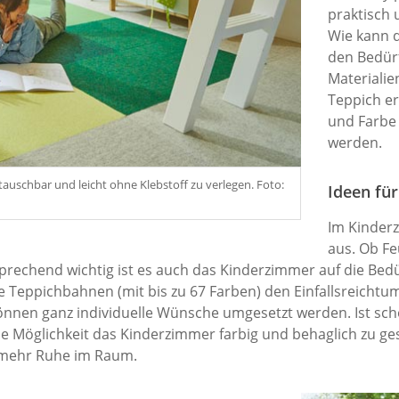
praktisch 
Wie kann d
den Bedür
Materialie
Teppich er
und Farbe
werden.
tauschbar und leicht ohne Klebstoff zu verlegen. Foto:
Ideen fü
Im Kinder
aus. Ob F
tsprechend wichtig ist es auch das Kinderzimmer auf die Bed
e Teppichbahnen (mit bis zu 67 Farben) den Einfallsreichtum
können ganz individuelle Wünsche umgesetzt werden. Ist sc
e Möglichkeit das Kinderzimmer farbig und behaglich zu ges
r mehr Ruhe im Raum.