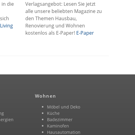
 in die
Verlagsangebot: Lesen Sie jetzt
alle unsere beliebten Magazine zu
 sich
den Themen Hausbau,
Living
Renovierung und Wohnen
kostenlos als E-Paper!
E-Paper
Wohnen
Möbel und Deko
ng
Küche
nergien
Badezimmer
n
Kaminofen
Hausautomation