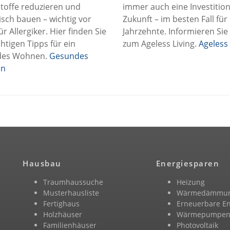
toffe reduzieren und
immer auch eine Investition
isch bauen – wichtig vor
Zukunft – im besten Fall für
ür Allergiker. Hier finden Sie
Jahrzehnte. Informieren Sie
chtigen Tipps für ein
zum Ageless Living.
Ageless 
des Wohnen.
Gesundes
n
Hausbau
Energiesparen
Traumhaussuche
Heizung
Musterhausliste
Wärmedämmu
Fertighaus
Erneuerbare E
Holzhäuser
Wärmepumpe
Familienhäuser
Photovoltaik