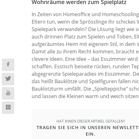
Wohnräume werden zum Spielplatz
In Zeiten von Homeoffice und Homeschooling i
Eltern tun, wenn die Sprösslinge ihr schicke
Spielepark verwandeln? Die Lösung liegt wie 
auch drinnen Platz zum Spielen und Toben, El
aufgeräumtes Heim mit eigenem Stil, in dem s
Damit alle zu ihrem Recht kommen, braucht es 
clevere Ideen. Eine Idee – das Esszimmer wird
schaffen. Esstisch beiseite rücken, runden Tep
abgegrenzte Spieleparadies im Esszimmer. Der
das heißt Bauklötze und Spielfiguren fallen ni
Bauklotzturm umfällt. Die „Spielteppiche“ s
und lassen die Kleinen warm und weich sitzen
HAT IHNEN DIESER ARTIKEL GEFALLEN?
TRAGEN SIE SICH IN UNSEREN NEWSLETT
EIN.