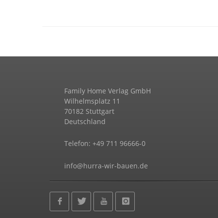
Family Home Verlag GmbH
Wilhelmsplatz 11
70182 Stuttgart
Deutschland
Telefon: +49 711 96666-0
info@hurra-wir-bauen.de