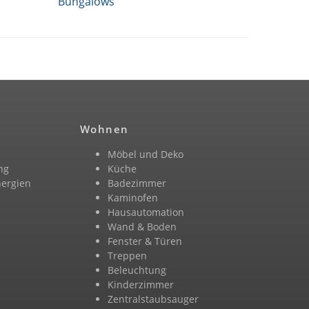
Bungalows
Wohnen
Möbel und Deko
ng
Küche
nergien
Badezimmer
n
Kaminofen
Hausautomation
Wand & Boden
Fenster & Türen
Treppen
Beleuchtung
Kinderzimmer
Zentralstaubsauger