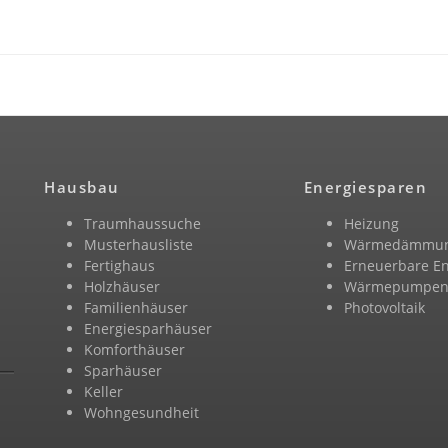
Hausbau
Energiesparen
Traumhaussuche
Heizung
Musterhausliste
Wärmedämmu
Fertighaus
Erneuerbare E
Holzhäuser
Wärmepumpe
Familienhäuser
Photovoltaik
Energiesparhäuser
Komforthäuser
Sparhäuser
Keller
Wohngesundheit