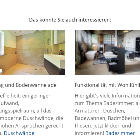
Das könnte Sie auch interessieren:
ng und Bodenwanne ade
Funktionalität mit Wohlfühl
efreiheit, ein geringer
Hier gibt's viele Informatio
aufwand,
zum Thema Badezimmer: all
ngsspielraum, all das
Armaturen, Duschen,
 moderne Duschwände, die
Badewannen, Badmöbel un
 hohen Ansprüchen gerecht
Fliesen. Jetzt klicken und
n.
Duschwände
informieren!
Badezimmer