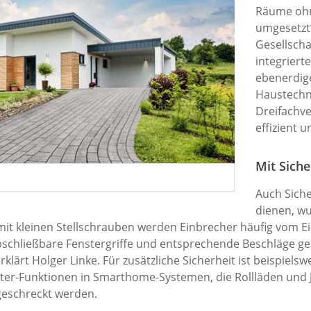
Räume ohn
umgesetzt“
Gesellscha
integriert
ebenerdige
Haustechn
Dreifachv
effizient u
Mit Siche
Auch Siche
dienen, w
mit kleinen Stellschrauben werden Einbrecher häufig vom Ei
bschließbare Fenstergriffe und entsprechende Beschläge ge
klärt Holger Linke. Für zusätzliche Sicherheit ist beispiel
hüter-Funktionen in Smarthome-Systemen, die Rollläden und 
geschreckt werden.