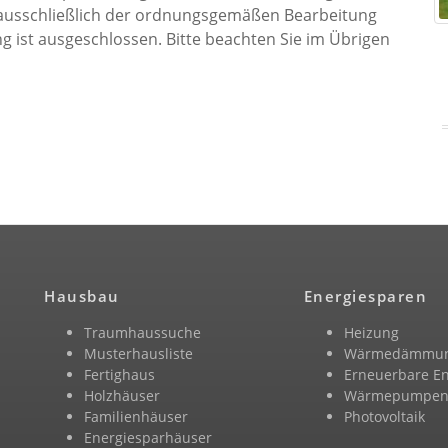
ießlich der ordnungsgemäßen Bearbeitung
. Bitte beachten Sie im Übrigen
Hausbau
Energiesparen
Traumhaussuche
Heizung
Musterhausliste
Wärmedämmu
Fertighaus
Erneuerbare E
Holzhäuser
Wärmepumpe
Familienhäuser
Photovoltaik
Energiesparhäuser