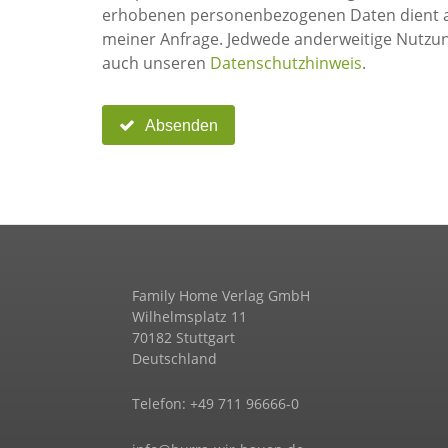
erhobenen personenbezogenen Daten dient ausschl
meiner Anfrage. Jedwede anderweitige Nutzung ist ausgeschlossen
auch unseren
Datenschutzhinweis
.
Absenden
Family Home Verlag GmbH
Wilhelmsplatz 11
70182 Stuttgart
Deutschland
Telefon: +49 711 96666-0