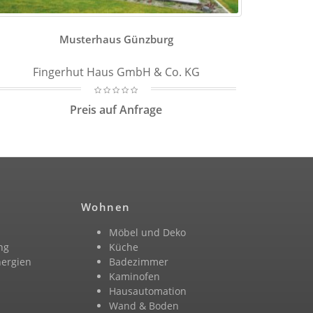
Musterhaus Günzburg
Fingerhut Haus GmbH & Co. KG
Preis auf Anfrage
Wohnen
Möbel und Deko
ng
Küche
nergien
Badezimmer
n
Kaminofen
Hausautomation
Wand & Boden