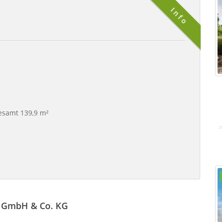
Info
esamt 139,9 m²
s GmbH & Co. KG