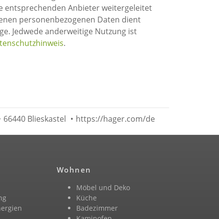
tenschutzhinweis
.
•
66440 Blieskastel
•
https://hager.com/de
Wohnen
Möbel und Deko
ng
Küche
nergien
Badezimmer
n
Kaminofen