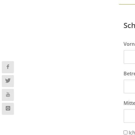
Sch
Vor
Betre
Mitte
Ic