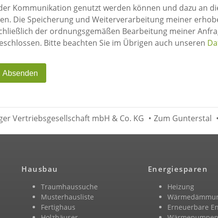
on genutzt werden können und dazu an die entsprechenden Anbieter weitergeleitet
icherung und Weiterverarbeitung meiner erhobenen personenbezogenen Daten dient
ch der ordnungsgemäßen Bearbeitung meiner Anfrage. Jedwede anderweitige Nutzung ist
ausgeschlossen. Bitte beachten Sie im Übrigen auch unseren
Da
Absenden
er Vertriebsgesellschaft mbH & Co. KG
•
Zum Gunterstal
Hausbau
Energiesparen
Traumhaussuche
Heizung
Musterhausliste
Wärmedämmu
Fertighaus
Erneuerbare E
Holzhäuser
Wärmepumpe