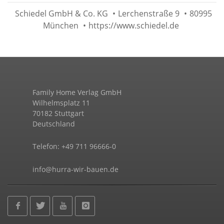
Schiedel GmbH & Co. KG
•
Lerchenstraße 9
•
80995
München
•
https://www.schiedel.de
Family Home Verlag GmbH
Wilhelmsplatz 11
70182 Stuttgart
Deutschland
Telefon: +49 711 96666-0
info@hurra-wir-bauen.de